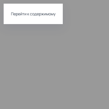
Перейти к содержимому
Комфортна
и доступна
стоматоло
Лечение и
Имплантац
профилактика
зубов