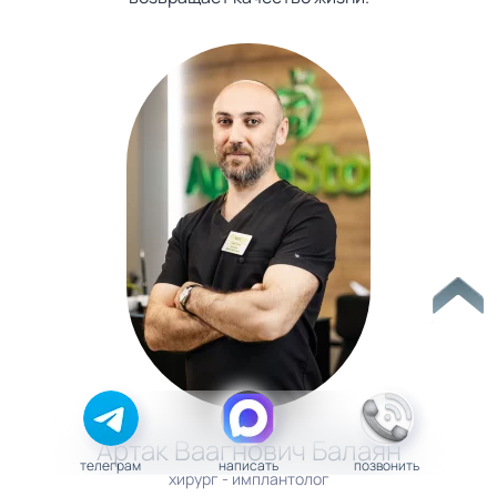
Артак Ваагнович Балаян
телеграм
написать
позвонить
хирург - имплантолог