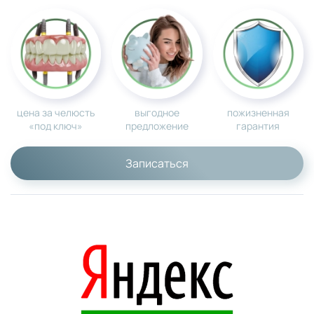
цена за челюсть
выгодное
пожизненная
«под ключ»
предложение
гарантия
Записаться