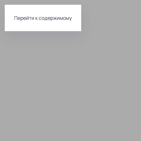
Перейти к содержимому
Комфортна
и доступна
стоматоло
Лечение и
Имплантац
профилактика
зубов