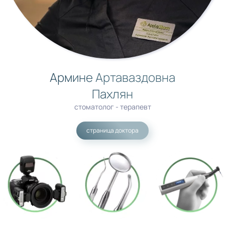
Армине Артаваздовна
Пахлян
стоматолог - терапевт
страница доктора