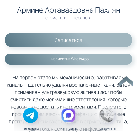
Армине Артаваздовна Пахлян
стоматолог - терапевт
Записаться
написать в WhatsApp
На первом этапе мы механически обрабатываем
каналы, тщательно удаляя воспалённые ткани. Затем
применяем ультразвуковую активацию, чтобы
очистить даже мельчайшие ответвления, которые
невозможно достать инструментами. После этого
проводим химическую дезинфекцию — активные
препараты проникают глубоко в структуру дентина,
уничтожая остаточную инфекцию.
телеграм
написать
позвонить