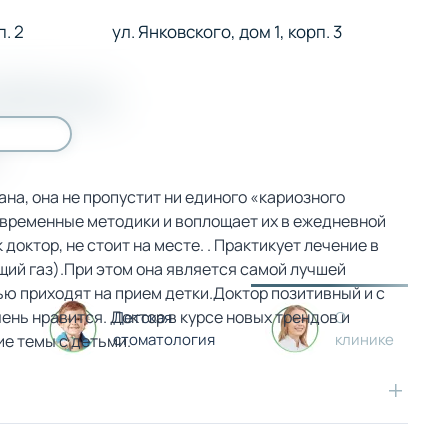
. 2
ул. Янковского, дом 1, корп. 3
абаян
на, она не пропустит ни единого «кариозного
овременные методики и воплощает их в ежедневной
октор, не стоит на месте. . Практикует лечение в
ий газ).При этом она является самой лучшей
ью приходят на прием детки.Доктор позитивный и с
нь нравится. Доктор в курсе новых трендов и
Детская
О
стоматология
клинике
е темы с детьми.