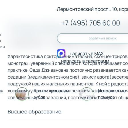
Лермонтовский просп., 10, корп
+7 (495) 705 60 00
Седа Дживановна Б
я
обратный звонок
стоматолог - терапевт, детский врач
я
гия
написать в MAX
Характеристика доктора: внимательна, сконцентрирова
написать в телеграмм
монстра», уверенный специалист, которая понимает с
практике. Седа Дживановна постоянно развивается как д
седации (медикаментозном сне), закиси азота(веселящ
подружкой наших маленьких пациентов. К ней с радост
хорошим чувством юмора, маленьким пациентам это оче
ия
Протезирование
Исправление
зубов
прикуса
современных направлений, поэтому легко находит общи
Высшее образование