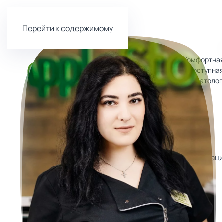
Перейти к содержимому
Комфортна
и доступна
стоматоло
Лечение и
Имплантац
профилактика
зубов