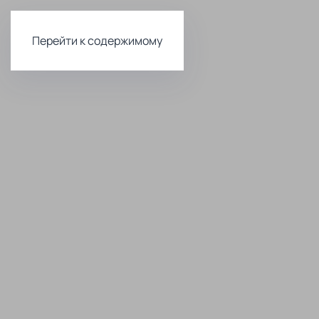
Перейти к содержимому
Комфортна
и доступна
стоматоло
Лечение и
Имплантац
профилактика
зубов