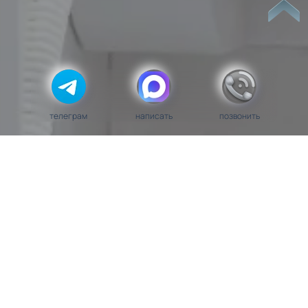
телеграм
написать
позвонить