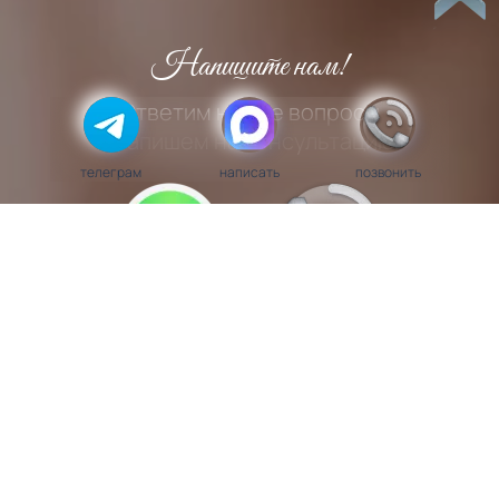
Напишите нам!
Ответим на все вопросы
и запишем на консультацию.
телеграм
написать
позвонить
WhatsApp
Позвонить